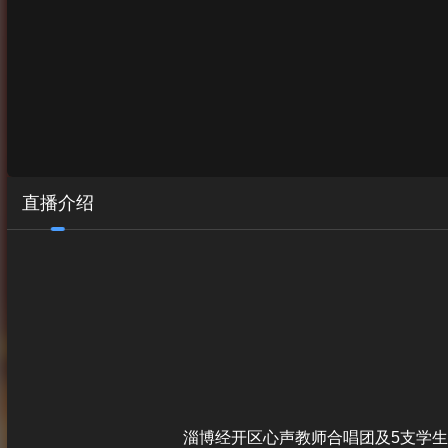
直播介绍
       淄博经开区心声教师合唱团及5支学生合唱团，共计300余人参加演出。音乐会以“奉献·心声”为宗旨，分为“初心·守望”“同行·成长”“国风·雅颂”三